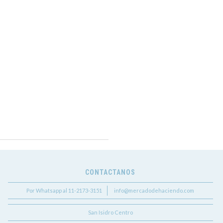
CONTACTANOS
Por Whatsapp al 11-2173-3151
info@mercadodehaciendo.com
San Isidro Centro