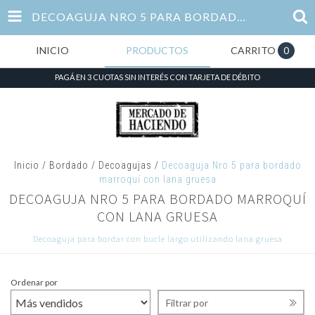
DECOAGUJA NRO 5 PARA BORDADO MARROQUÍ CON LANA GRUESA
INICIO
PRODUCTOS
CARRITO
0
PAGÁ EN 3 CUOTAS SIN INTERÉS CON TARJETA DE DÉBITO
Inicio
/
Bordado
/
Decoagujas
/
Decoaguja Nro 5 para bordado
marroquí con lana gruesa
DECOAGUJA NRO 5 PARA BORDADO MARROQUÍ
CON LANA GRUESA
Decoaguja para bordar con bucle largo utilizando lana gruesa
Ordenar por
Filtrar por