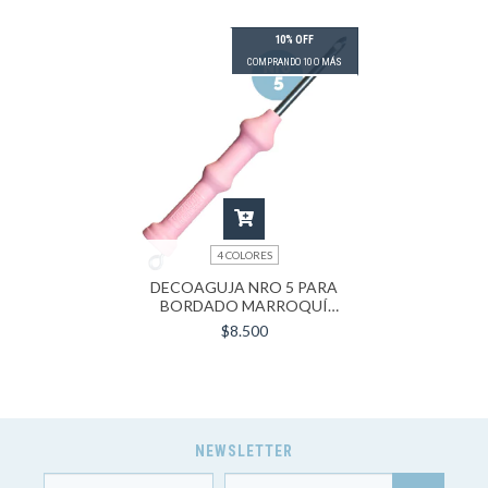
10% OFF
COMPRANDO 10 O MÁS
4 COLORES
DECOAGUJA NRO 5 PARA
BORDADO MARROQUÍ
(LARGA XL)
$8.500
NEWSLETTER