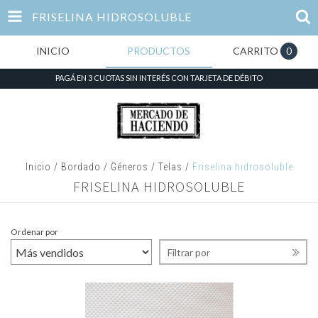
FRISELINA HIDROSOLUBLE
INICIO
PRODUCTOS
CARRITO
0
PAGÁ EN 3 CUOTAS SIN INTERÉS CON TARJETA DE DÉBITO
Inicio
/
Bordado
/
Géneros / Telas
/
Friselina hidrosoluble
FRISELINA HIDROSOLUBLE
Ordenar por
Filtrar por