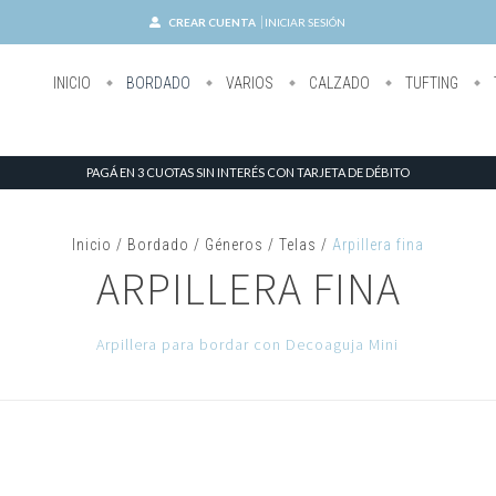
CREAR CUENTA
INICIAR SESIÓN
INICIO
BORDADO
VARIOS
CALZADO
TUFTING
PAGÁ EN 3 CUOTAS SIN INTERÉS CON TARJETA DE DÉBITO
Inicio
/
Bordado
/
Géneros / Telas
/
Arpillera fina
ARPILLERA FINA
Arpillera para bordar con Decoaguja Mini