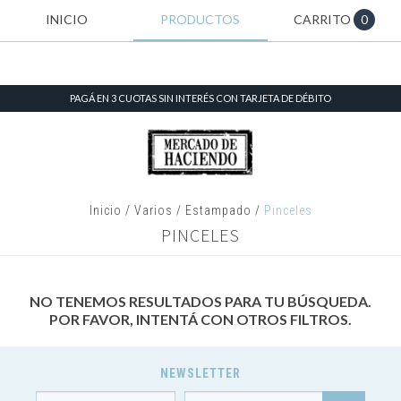
INICIO
PRODUCTOS
CARRITO
0
PAGÁ EN 3 CUOTAS SIN INTERÉS CON TARJETA DE DÉBITO
Inicio
/
Varios
/
Estampado
/
Pinceles
PINCELES
NO TENEMOS RESULTADOS PARA TU BÚSQUEDA.
POR FAVOR, INTENTÁ CON OTROS FILTROS.
NEWSLETTER