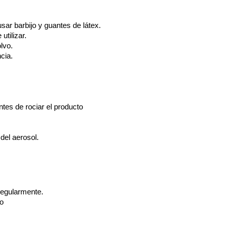
ar barbijo y guantes de látex.
utilizar.
olvo.
cia.
ntes de rociar el producto
del aerosol.
regularmente.
to