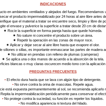
INDICACIONES
ducto en ambientes ventilados y alejados del fuego. Recomendamos us
ecar el producto impermeabilizado por 24 horas al aire libre antes de 
rifique que el material a tratar se encuentre seco, limpio y libre de p
gite el envase y pulverice la superficie a tratar desde 20 cm de distan
✷ Rocíe la superficie en forma pareja hasta que quede húmeda.
✷ No sature ni concentre el producto sobre un área.
✷ Repetir la operación en las zonas de mayor roce.
✷ Aplicar y dejar secar al aire libre hasta que evapore el olor.
e sillones o sillas, es importante enmascarar las partes de madera a
✷ No utilizar en prendas con relleno de plumas (camperas)
✷ Se aplica una o dos manos de acuerdo a la absorción de la tela.
ficies blancas o muy claras oscurecen medio tono con la aplicación 
PREGUNTAS FRECUENTES
•
 El efecto dura hasta que se lava con algún tipo de detergente.
•
 No sirve contra la orina de mascotas. Repele agua.
ficie está expuesta permanentemente al sol, se recomienda aplicarlo 
 Repita la impermeabilización periódicamente para conservar el efec
•
 No protege contra la suciedad, su función es repeler los líquidos.
•
 No modifica apariencia ni textura del hilado.