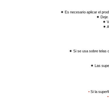
✷ Es necesario aplicar el pro
✷ Deje s
✷ Ve
✷ A
✷ Si se usa sobre telas d
✷ Las super
•
 Si la super
•