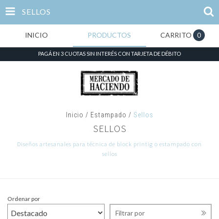
SELLOS
INICIO
PRODUCTOS
CARRITO
0
PAGÁ EN 3 CUOTAS SIN INTERÉS CON TARJETA DE DÉBITO
Inicio
/
Estampado
/
Sellos
SELLOS
Diseños artesanales para técnica de block printig o estampado con
sellos
Ordenar por
Filtrar por