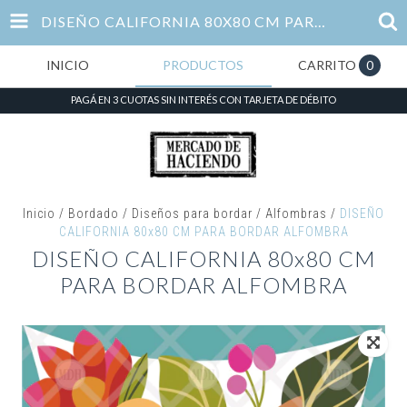
DISEÑO CALIFORNIA 80X80 CM PARA BORDAR ALFOMBRA
INICIO
PRODUCTOS
CARRITO
0
PAGÁ EN 3 CUOTAS SIN INTERÉS CON TARJETA DE DÉBITO
Inicio
/
Bordado
/
Diseños para bordar
/
Alfombras
/
DISEÑO
CALIFORNIA 80x80 CM PARA BORDAR ALFOMBRA
DISEÑO CALIFORNIA 80x80 CM
PARA BORDAR ALFOMBRA