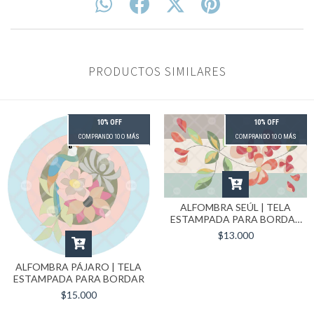
PRODUCTOS SIMILARES
10% OFF
10% OFF
COMPRANDO 10 O MÁS
COMPRANDO 10 O MÁS
ALFOMBRA SEÚL | TELA
ESTAMPADA PARA BORDAR
90X70 CM
$13.000
ALFOMBRA PÁJARO | TELA
ESTAMPADA PARA BORDAR
$15.000