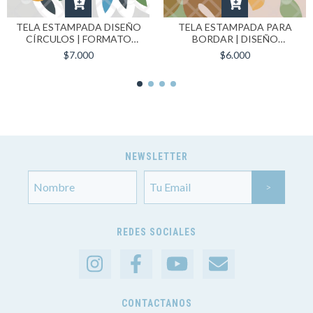
TELA ESTAMPADA DISEÑO
TELA ESTAMPADA PARA
CÍRCULOS | FORMATO
BORDAR | DISEÑO
40X40 CM
MONSTERA | FORMATO
$7.000
$6.000
30X30 CM
NEWSLETTER
REDES SOCIALES
CONTACTANOS