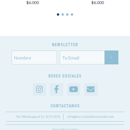
MONSTERA | FORMATO
MANDALA A COLOR |
$6.000
$6.000
30X30 CM
FORMATO 30X30 CM
NEWSLETTER
REDES SOCIALES
CONTACTANOS
Por Whatsapp al 11-2173-3151
info@mercadodehaciendo.com
San Isidro Centro