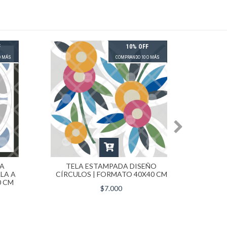
F
10% OFF
O MÁS
COMPRANDO 10 O MÁS
RA
TELA ESTAMPADA DISEÑO
TE
LA A
CÍRCULOS | FORMATO 40X40 CM
BO
0 CM
VER
$7.000