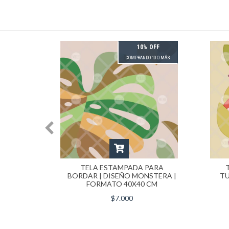
 OFF
10% OFF
 10 O MÁS
COMPRANDO 10 O MÁS
ISEÑO
TELA ESTAMPADA PARA
E |
BORDAR | DISEÑO MONSTERA |
TU
CM
FORMATO 40X40 CM
$7.000