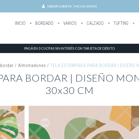
CREAR CUENTA
INICIAR SESIÓN
INICIO
BORDADO
VARIOS
CALZADO
TUFTING
PAGÁ EN 3 CUOTAS SIN INTERÉS CON TARJETA DE DÉBITO
 bordar
/
Almohadones
/
TELA ESTAMPADA PARA BORDAR | DISEÑO 
PARA BORDAR | DISEÑO MO
30x30 CM