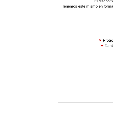
El diseño 
Tenemos este mismo en format
✷
Prote
✷
Tamb