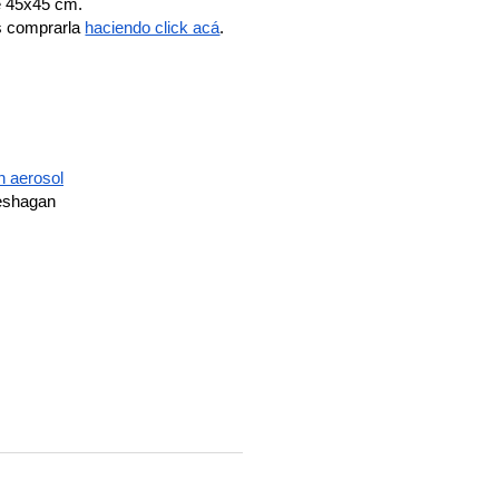
 45x45 cm.
s comprarla
haciendo click acá
.
n aerosol
deshagan