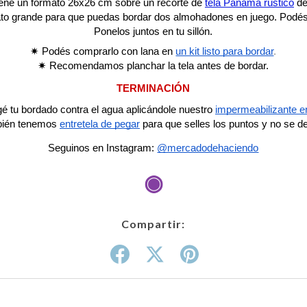
tiene un formato 26x26 cm sobre un recorte de
tela Panamá rústico
de
o grande para que puedas bordar dos almohadones en juego. Podé
Ponelos juntos en tu sillón.
✷ Podés comprarlo con lana en
un kit listo para bordar
.
✷ Recomendamos planchar la tela antes de bordar.
TERMINACIÓN
gé tu bordado contra el agua aplicándole nuestro
impermeabilizante e
ién tenemos
entretela de pegar
para que selles los puntos y no se 
Seguinos en Instagram:
@mercadodehaciendo
◉
Compartir: