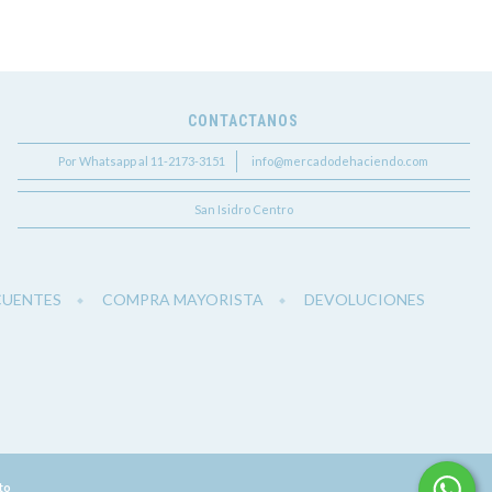
CONTACTANOS
Por Whatsapp al 11-2173-3151
info@mercadodehaciendo.com
San Isidro Centro
CUENTES
COMPRA MAYORISTA
DEVOLUCIONES
to