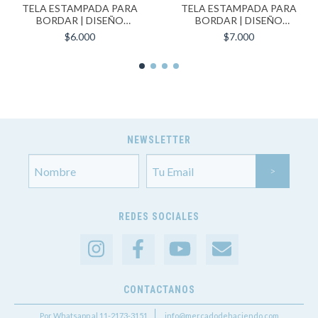
TELA ESTAMPADA PARA
TELA ESTAMPADA PARA
BORDAR | DISEÑO
BORDAR | DISEÑO
MONSTERA | FORMATO
MONSTERA | FORMATO
$6.000
$7.000
30X30 CM
40X40 CM
NEWSLETTER
REDES SOCIALES
CONTACTANOS
Por Whatsapp al 11-2173-3151
info@mercadodehaciendo.com