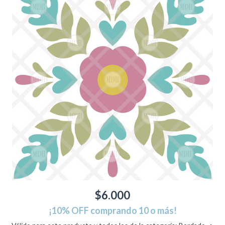
$6.000
¡10% OFF comprando 10 o más!