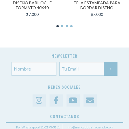
DISEÑO BARILOCHE
TELA ESTAMPADA PARA
FORMATO 40X40
BORDAR DISEÑO
PORTUGAL | FORMATO
$7.000
$7.000
40X40
NEWSLETTER
REDES SOCIALES
CONTACTANOS
Por Whatsapp al 11-2173-3151
info@mercadodehaciendo.com