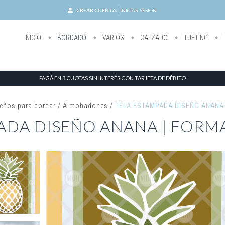
CREAR CUENTA
INICIAR SESIÓN
INICIO
BORDADO
VARIOS
CALZADO
TUFTING
PAGÁ EN 3 CUOTAS SIN INTERÉS CON TARJETA DE DÉBITO
eños para bordar
/
Almohadones
/
TELA ESTAMPADA DISEÑO ANANA
ADA DISEÑO ANANA | FORM