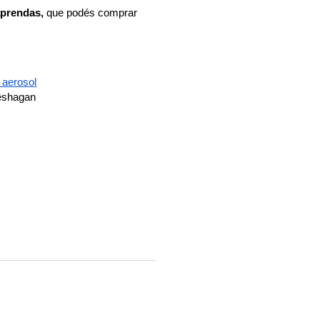
 aprendas,
que podés comprar
 aerosol
deshagan