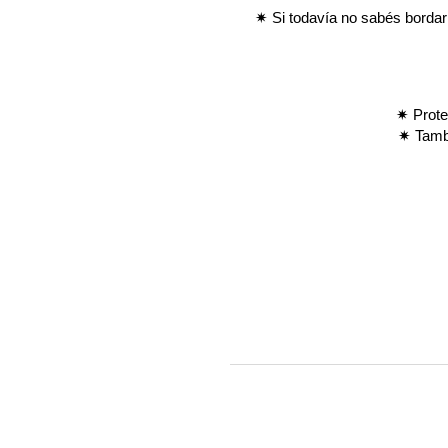
✷ Si todavía no sabés bordar
✷
Prote
✷
Tam