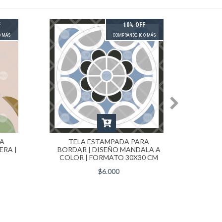
F
10% OFF
O MÁS
COMPRANDO 10 O MÁS
RA
TELA ESTAMPADA PARA
TE
ERA |
BORDAR | DISEÑO MANDALA A
TULI
COLOR | FORMATO 30X30 CM
$6.000