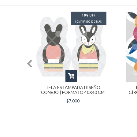
 OFF
10% OFF
 10 O MÁS
COMPRANDO 10 O MÁS
PARA
TELA ESTAMPADA DISEÑO
STERA |
CONEJO | FORMATO 40X40 CM
CÍR
CM
$7.000