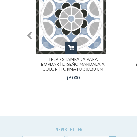
PARA
TELA ESTAMPADA PARA
FLOR
BORDAR | DISEÑO MANDALA A
0X30 CM
COLOR | FORMATO 30X30 CM
$6.000
NEWSLETTER