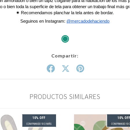
un almohadón o bien un tapiz colgante para la habitación de los más 
o o bien toda la superficie de tela para obtener un trabajo final más g
✷ Recomendamos planchar la tela antes de bordar.
Seguinos en Instagram:
@mercadodehaciendo
◉
Compartir:
PRODUCTOS SIMILARES
10% OFF
10% OF
COMPRANDO 10 O MÁS
COMPRANDO 10 