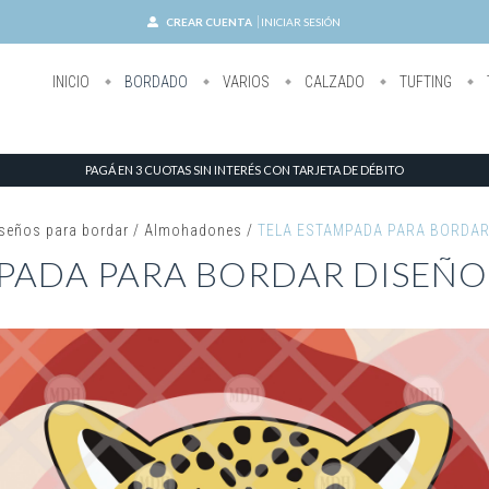
CREAR CUENTA
INICIAR SESIÓN
INICIO
BORDADO
VARIOS
CALZADO
TUFTING
PAGÁ EN 3 CUOTAS SIN INTERÉS CON TARJETA DE DÉBITO
seños para bordar
/
Almohadones
/
TELA ESTAMPADA PARA BORDAR
PADA PARA BORDAR DISEÑ