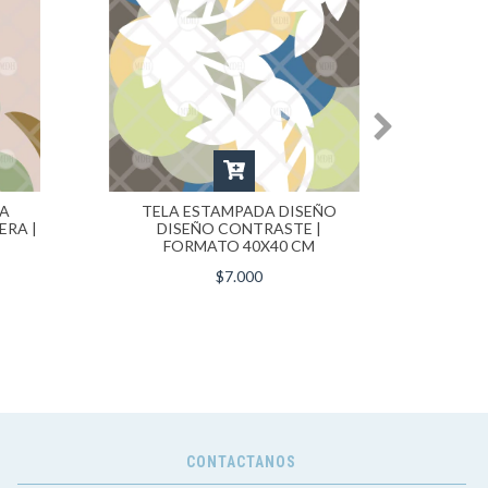
RA
TELA ESTAMPADA DISEÑO
TE
ERA |
DISEÑO CONTRASTE |
TULI
FORMATO 40X40 CM
$7.000
CONTACTANOS