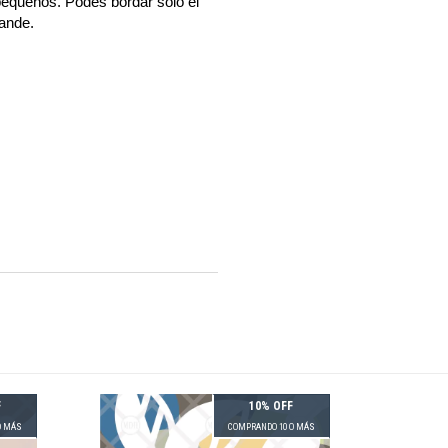
pequeños. Podés bordar sólo el
rande.
F
10% OFF
O MÁS
COMPRANDO 10 O MÁS