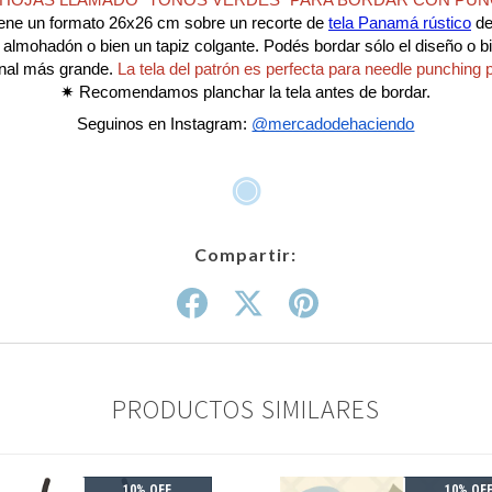
 HOJAS LLAMADO "TONOS VERDES" PARA BORDAR CON PUN
tiene un formato 26x26 cm sobre un recorte de
tela Panamá rústico
de
almohadón o bien un tapiz colgante. Podés bordar sólo el diseño o bie
final más grande.
La tela del patrón es perfecta para needle punching 
✷ Recomendamos planchar la tela antes de bordar.
Seguinos en Instagram:
@mercadodehaciendo
◉
Compartir:
PRODUCTOS SIMILARES
10% OFF
10% OF