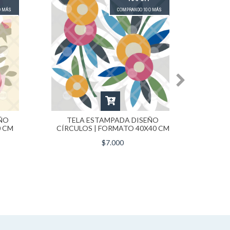
O MÁS
COMPRANDO 10 O MÁS
ÑO
TELA ESTAMPADA DISEÑO
TE
0 CM
CÍRCULOS | FORMATO 40X40 CM
BO
$7.000