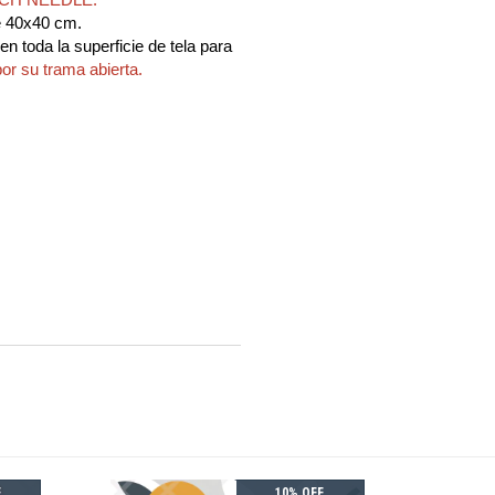
CH NEEDLE.
 40x40 cm.
n toda la superficie de tela para
por su trama abierta.
F
10% OFF