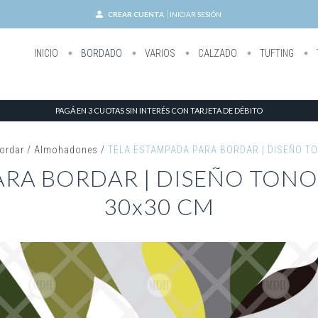
CREAR CUENTA
INICIAR SESIÓN
INICIO
BORDADO
VARIOS
CALZADO
TUFTING
PAGÁ EN 3 CUOTAS SIN INTERÉS CON TARJETA DE DÉBITO
ordar
/
Almohadones
/
TELA ESTAMPADA PARA BORDAR | DISEÑO T
ARA BORDAR | DISEÑO TON
30x30 CM