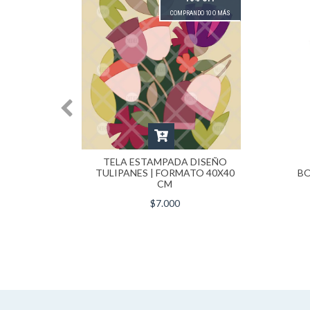
 10 O MÁS
COMPRANDO 10 O MÁS
PARA
TELA ESTAMPADA DISEÑO
STERA |
TULIPANES | FORMATO 40X40
BO
CM
CM
$7.000