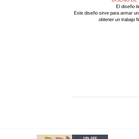
DISEÑO DE
El diseño 
Este diseño sirve para armar un 
obtener un trabajo 
 OFF
10% OFF