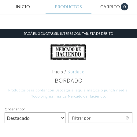
INICIO
PRODUCTOS
CARRITO
0
PAGÁ EN 3 CUOTAS SIN INTERÉS CON TARJETA DE DÉBITO
Inicio
/
Bordado
BORDADO
Productos para bordar con Decoaguja, aguja mágica o punch needle.
Todo original marca Mercado de Haciendo.
Ordenar por
Filtrar por