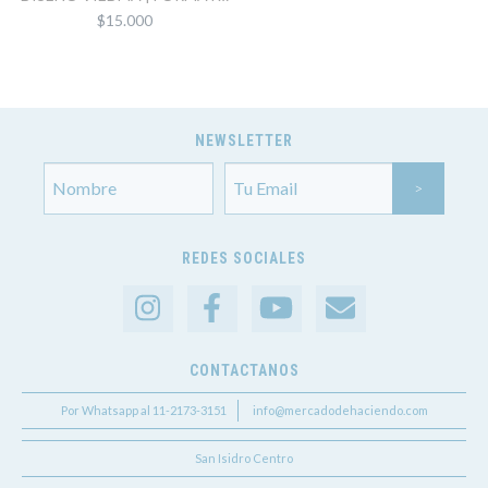
80X80 CM
$15.000
NEWSLETTER
REDES SOCIALES
CONTACTANOS
Por Whatsapp al 11-2173-3151
info@mercadodehaciendo.com
San Isidro Centro